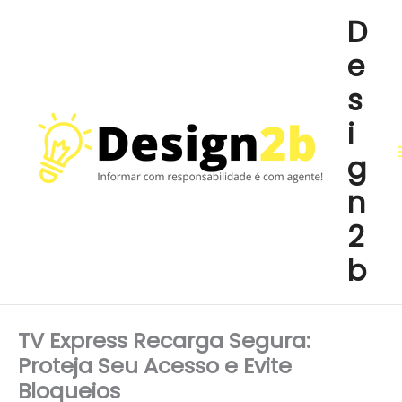
Ir
D
para
e
o
conteúdo
s
i
g
n
2
b
TV Express Recarga Segura:
Proteja Seu Acesso e Evite
Bloqueios