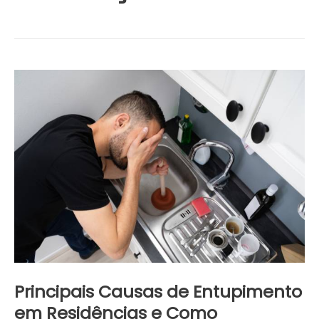
Principais
Causas
de
Entupimento
em
Residências
e
Como
Solucioná-
las
Principais Causas de Entupimento
em Residências e Como