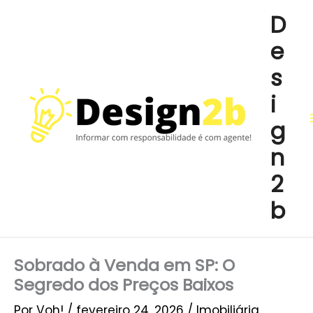
Ir
D
para
e
o
conteúdo
s
i
g
n
2
b
Sobrado à Venda em SP: O
Segredo dos Preços Baixos
Por
Voh!
/
fevereiro 24, 2026
/
Imobiliária