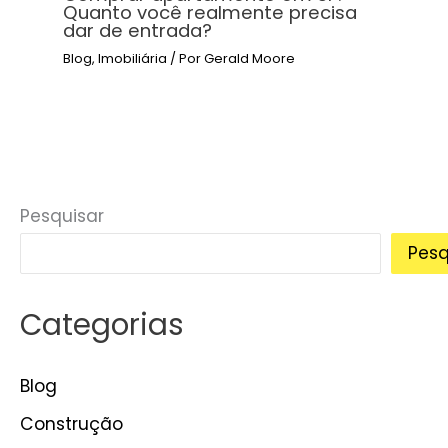
Quanto você realmente precisa
dar de entrada?
Blog
,
Imobiliária
/ Por
Gerald Moore
Pesquisar
Pesq
Categorias
Blog
Construção