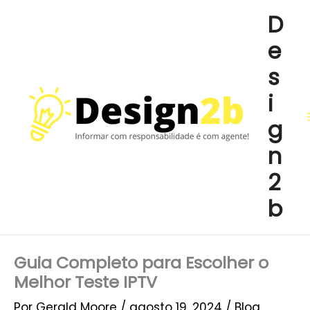
Ir
D
para
e
o
conteúdo
s
i
g
n
2
b
Guia Completo para Escolher o
Melhor Teste IPTV
Por
Gerald Moore
/
agosto 19, 2024
/
Blog