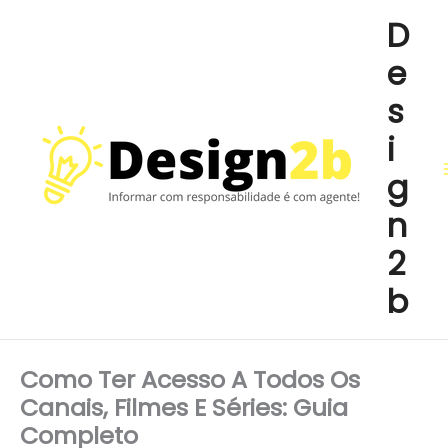
Ir
D
para
e
o
conteúdo
s
i
g
n
2
b
Como Ter Acesso A Todos Os
Canais, Filmes E Séries: Guia
Completo