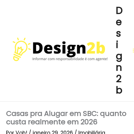
Ir
D
para
e
o
conteúdo
s
i
g
n
2
b
Casas pra Alugar em SBC: quanto
custa realmente em 2026
Por
Voh!
/
janeiro 29, 2026
/
Imobiliária